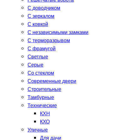
Решетчатые ворота
С доводчиком
С зеркалом
С ковкой
С независимыми замками
С терморазрывом
С фрамугой
Светлые
Серые
Со стеклом
Современные двери
Строительные
Тамбурные
Технические
КХН
КХО
Уличные
Для дачи