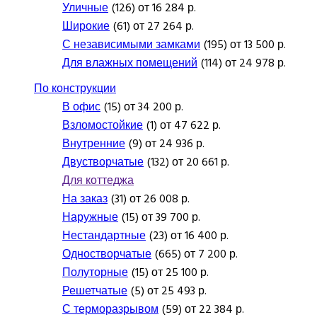
Уличные
(126) от 16 284 р.
Широкие
(61) от 27 264 р.
С независимыми замками
(195) от 13 500 р.
Для влажных помещений
(114) от 24 978 р.
По конструкции
В офис
(15) от 34 200 р.
Взломостойкие
(1) от 47 622 р.
Внутренние
(9) от 24 936 р.
Двустворчатые
(132) от 20 661 р.
Для коттеджа
На заказ
(31) от 26 008 р.
Наружные
(15) от 39 700 р.
Нестандартные
(23) от 16 400 р.
Одностворчатые
(665) от 7 200 р.
Полуторные
(15) от 25 100 р.
Решетчатые
(5) от 25 493 р.
С терморазрывом
(59) от 22 384 р.