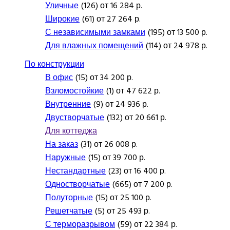
Уличные
(126) от 16 284 р.
Широкие
(61) от 27 264 р.
С независимыми замками
(195) от 13 500 р.
Для влажных помещений
(114) от 24 978 р.
По конструкции
В офис
(15) от 34 200 р.
Взломостойкие
(1) от 47 622 р.
Внутренние
(9) от 24 936 р.
Двустворчатые
(132) от 20 661 р.
Для коттеджа
На заказ
(31) от 26 008 р.
Наружные
(15) от 39 700 р.
Нестандартные
(23) от 16 400 р.
Одностворчатые
(665) от 7 200 р.
Полуторные
(15) от 25 100 р.
Решетчатые
(5) от 25 493 р.
С терморазрывом
(59) от 22 384 р.