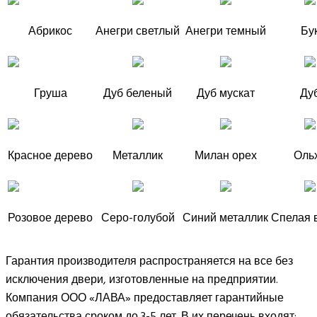
Абрикос
Анегри светлый
Анегри темный
Бу
Груша
Дуб беленый
Дуб мускат
Ду
Красное дерево
Металлик
Милан орех
Оль
Розовое дерево
Серо-голубой
Синий металлик
Спелая 
Гарантия производителя распространяется на все без
исключения двери, изготовленные на предприятии.
Компания ООО «ЛАВА» предоставляет гарантийные
обязательства сроком до 3-5 лет. В их перечень входят: