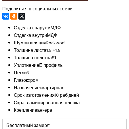
Поделиться в социальных сетях:
Отделка снаружи
МДФ
Отделка внутри
МДФ
Шумоизоляция
Rockwool
Толщина листа
1,5 +1,5
Толщина полотна
81
Уплотнение
Е профиль
Петли
3
Глазок
хром
Назначение
квартирная
Срок изготовления
10 раб.дней
Окрас
ламинированная пленка
Крепление
анкера
Бесплатный замер!*